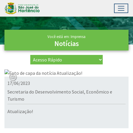
Toggl
Ir para conteúdo principal
Conteúdo Principal
Você está em: Imprensa
Notícias
17/06/2023
Secretaria do Desenvolvimento Social, Econômico e
Turismo
Atualização!