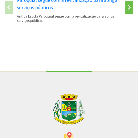
São José
Antiga Escola Paroquial segue com a revitalização para abrigar
serviços públicos
Conteúdo Rodapé