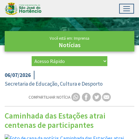
Toggl
Ir para conteúdo principal
Conteúdo Principal
Você está em: Imprensa
Notícias
06/07/2026
Secretaria de Educação, Cultura e Desporto
COMPARTILHAR NOTÍCIA
Caminhada das Estações atrai
centenas de participantes