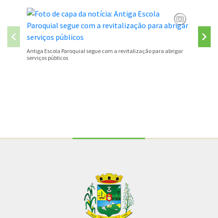
São José
Antiga Escola Paroquial segue com a revitalização para abrigar
serviços públicos
Conteúdo Rodapé