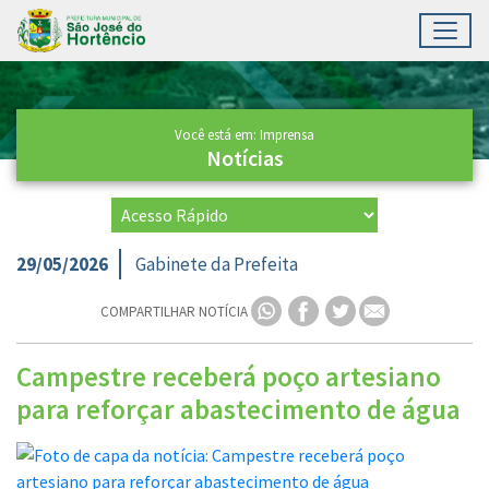
Toggl
Ir para conteúdo principal
Conteúdo Principal
Você está em: Imprensa
Notícias
29/05/2026
Gabinete da Prefeita
COMPARTILHAR NOTÍCIA
Campestre receberá poço artesiano
para reforçar abastecimento de água