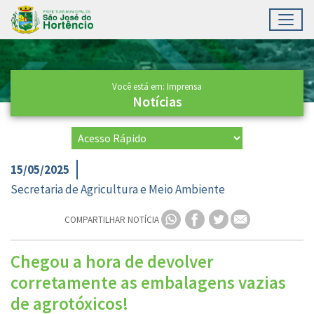
Toggl
Ir para conteúdo principal
Conteúdo Principal
Você está em: Imprensa
Notícias
15/05/2025
Secretaria de Agricultura e Meio Ambiente
COMPARTILHAR NOTÍCIA
Chegou a hora de devolver
corretamente as embalagens vazias
de agrotóxicos!