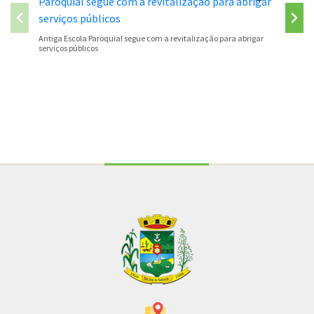
São José
Antiga Escola Paroquial segue com a revitalização para abrigar
serviços públicos
Conteúdo Rodapé