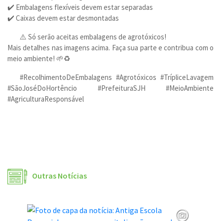
✔️ Embalagens flexíveis devem estar separadas
✔️ Caixas devem estar desmontadas
⚠️ Só serão aceitas embalagens de agrotóxicos!
Mais detalhes nas imagens acima. Faça sua parte e contribua com o
meio ambiente! 🌱♻️
#RecolhimentoDeEmbalagens #Agrotóxicos #TrípliceLavagem
#SãoJoséDoHortêncio #PrefeituraSJH #MeioAmbiente
#AgriculturaResponsável
Outras Notícias