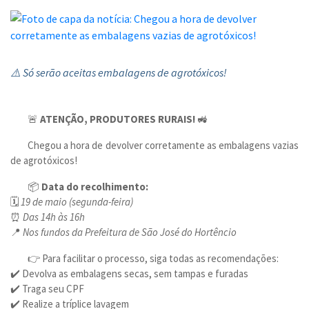
⚠️ Só serão aceitas embalagens de agrotóxicos!
🚨
ATENÇÃO, PRODUTORES RURAIS!
🚜
Chegou a hora de devolver corretamente as embalagens vazias
de agrotóxicos!
📦
Data do recolhimento:
🗓️
19 de maio (segunda-feira)
⏰
Das 14h às 16h
📍
Nos fundos da Prefeitura de São José do Hortêncio
👉 Para facilitar o processo, siga todas as recomendações:
✔️ Devolva as embalagens secas, sem tampas e furadas
✔️ Traga seu CPF
✔️ Realize a tríplice lavagem