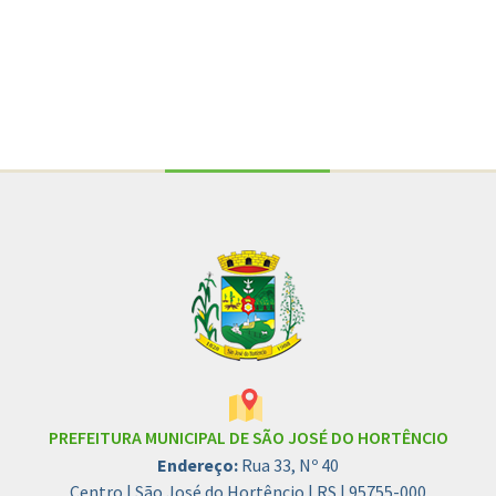
Conteúdo Rodapé
PREFEITURA MUNICIPAL DE SÃO JOSÉ DO HORTÊNCIO
Endereço:
Rua 33, Nº 40
Centro | São José do Hortêncio | RS | 95755-000