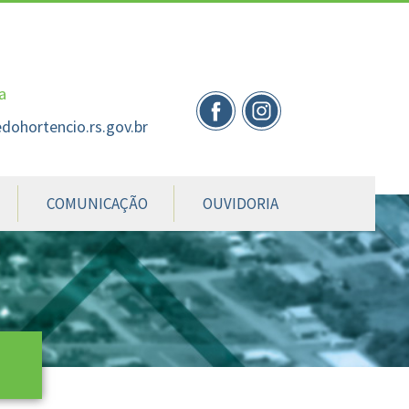
nte
te
al
a
dohortencio.rs.gov.br
COMUNICAÇÃO
OUVIDORIA