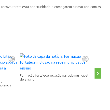
os a aproveitarem esta oportunidade e começarem o novo ano com as
CALENDÁRI
Formação fortalece inclusão na rede municipal
de ensino
do
iolência