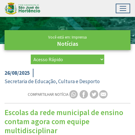
Toggl
Ir para conteúdo principal
Conteúdo Principal
Você está em: Imprensa
Notícias
26/08/2025
Secretaria de Educação, Cultura e Desporto
COMPARTILHAR NOTÍCIA
Escolas da rede municipal de ensino
contam agora com equipe
multidisciplinar