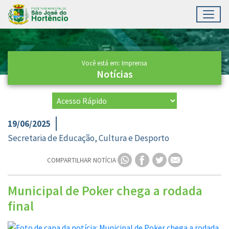
Toggl
Ir para conteúdo principal
Conteúdo Principal
Você está em: Imprensa
Notícias
19/06/2025
Secretaria de Educação, Cultura e Desporto
COMPARTILHAR NOTÍCIA
Municipal de Poker chega a rodada
final