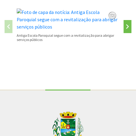
São José
Antiga Escola Paroquial segue com a revitalização para abrigar
serviços públicos
Conteúdo Rodapé