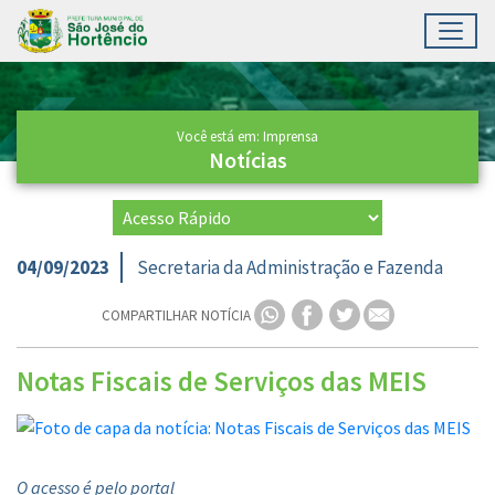
Toggl
Ir para conteúdo principal
Conteúdo Principal
Você está em: Imprensa
Notícias
04/09/2023
Secretaria da Administração e Fazenda
COMPARTILHAR NOTÍCIA
Notas Fiscais de Serviços das MEIS
O acesso é pelo portal