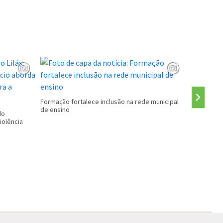
CALENDÁRI
Formação fortalece inclusão na rede municipal
de ensino
do
iolência