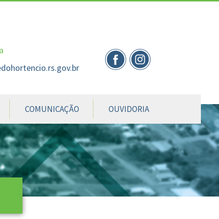
nte
te
al
a
dohortencio.rs.gov.br
COMUNICAÇÃO
OUVIDORIA