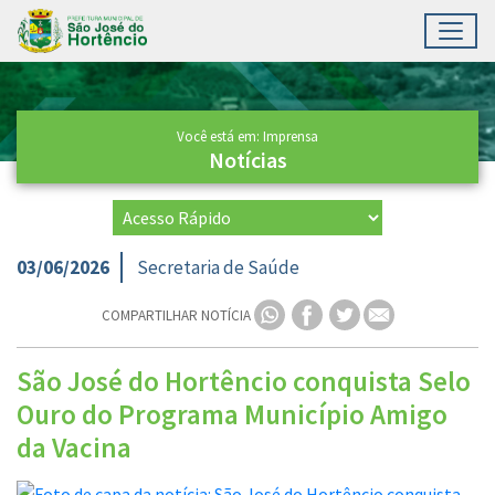
Toggl
Ir para conteúdo principal
Conteúdo Principal
Você está em: Imprensa
Notícias
03/06/2026
Secretaria de Saúde
COMPARTILHAR NOTÍCIA
São José do Hortêncio conquista Selo
Ouro do Programa Município Amigo
da Vacina