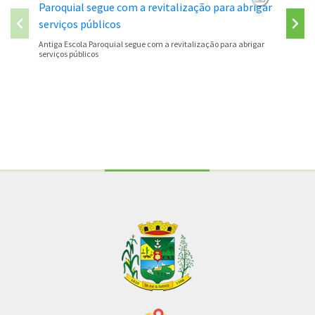
São José
Antiga Escola Paroquial segue com a revitalização para abrigar
serviços públicos
Conteúdo Rodapé