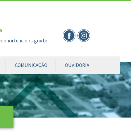
nte
te
al
a
dohortencio.rs.gov.br
COMUNICAÇÃO
OUVIDORIA