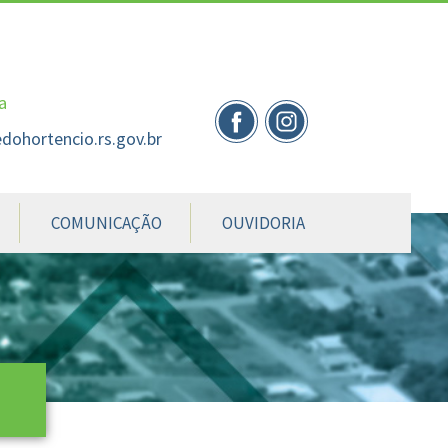
nte
te
al
a
dohortencio.rs.gov.br
COMUNICAÇÃO
OUVIDORIA