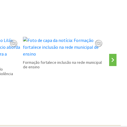
CALENDÁRI
Formação fortalece inclusão na rede municipal
de ensino
do
iolência