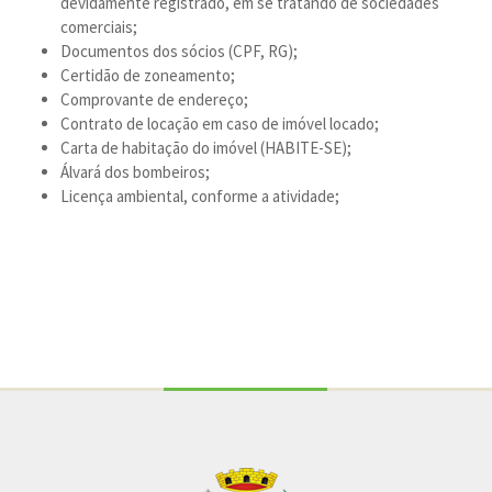
devidamente registrado, em se tratando de sociedades
comerciais;
Documentos dos sócios (CPF, RG);
Certidão de zoneamento;
Comprovante de endereço;
Contrato de locação em caso de imóvel locado;
Carta de habitação do imóvel (HABITE-SE);
Álvará dos bombeiros;
Licença ambiental, conforme a atividade;
Conteúdo Rodapé