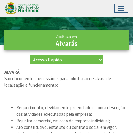
Toggl
Ir para conteúdo principal
Conteúdo Principal
Você está em:
Alvarás
ALVARÁ
São documentos necessários para solicitação de alvará de
localização e funcionamento:
Requerimento, devidamente preenchido e com a descrição
das atividades executadas pela empresa;
Registro comercial, em caso de empresa individual;
Ato constitutivo, estatuto ou contrato social em vigor,